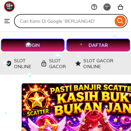
BERUANG4D
Skip
to
Search
Browse
ontent
for
items
or
shops
LOGIN
DAFTAR
SLOT
SLOT
SLOT GACOR
ONLINE
GACOR
ONLINE