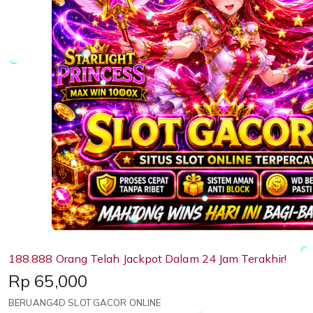
188.888 Orang Telah Jackpot Dalam 24 Jam Terakhir!
Price:
Rp 65,000
BERUANG4D SLOT GACOR ONLINE