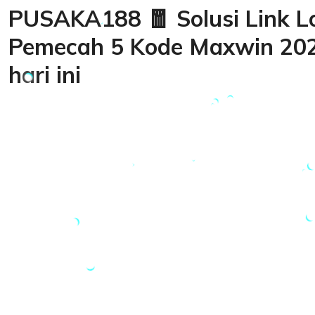
PUSAKA188 🧧 Solusi Link L
Pemecah 5 Kode Maxwin 20
hari ini
Loading...